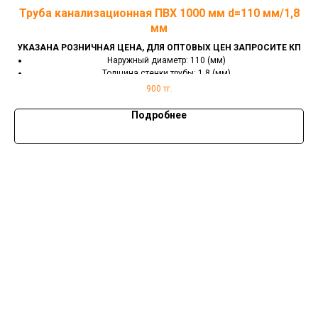
,8
Труба канализационная ПВХ 1000 мм d=110 мм/1,8
Т
мм
 КП
УКАЗАНА РОЗНИЧНАЯ ЦЕНА, ДЛЯ ОПТОВЫХ ЦЕН ЗАПРОСИТЕ КП
УК
Наружный диаметр: 110 (мм)
Толщина стенки трубы: 1.8 (мм)
Длина: 1000 (мм)
900
тг.
Сечение трубы: круглое
Способ соединения: раструбное
Подробнее