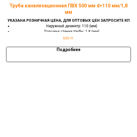
,2
Труба канализационная ПВХ 500 мм d=110 мм/1,8
Т
мм
 КП
УКАЗАНА РОЗНИЧНАЯ ЦЕНА, ДЛЯ ОПТОВЫХ ЦЕН ЗАПРОСИТЕ КП
УК
Наружный диаметр: 110 (мм)
Толщина стенки трубы: 1.8 (мм)
Длина: 500 (мм)
600
тг.
Сечение трубы: круглое
Способ соединения: раструбное
Подробнее